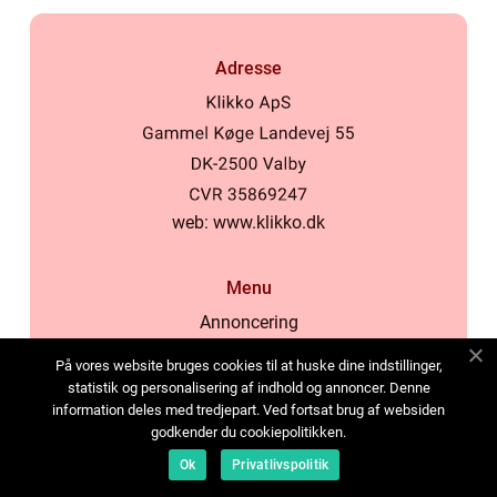
Adresse
web:
www.klikko.dk
Menu
Annoncering
Om os
På vores website bruges cookies til at huske dine indstillinger,
Cookies
statistik og personalisering af indhold og annoncer. Denne
information deles med tredjepart. Ved fortsat brug af websiden
Kontakt os
godkender du cookiepolitikken.
Sitemap
Ok
Privatlivspolitik