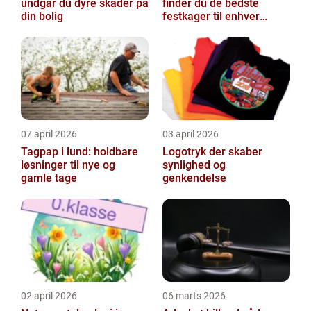
undgår du dyre skader på
finder du de bedste
din bolig
festkager til enhver
anledning
07 april 2026
03 april 2026
Tagpap i lund: holdbare
Logotryk der skaber
løsninger til nye og
synlighed og
gamle tage
genkendelse
02 april 2026
06 marts 2026