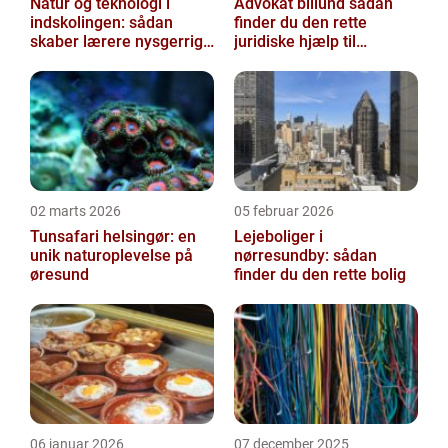
Natur og teknologi i
Advokat billund sådan
indskolingen: sådan
finder du den rette
skaber lærere nysgerrige
juridiske hjælp til
naturfags-elever
familien
02 marts 2026
05 februar 2026
Tunsafari helsingør: en
Lejeboliger i
unik naturoplevelse på
nørresundby: sådan
øresund
finder du den rette bolig
06 januar 2026
07 december 2025