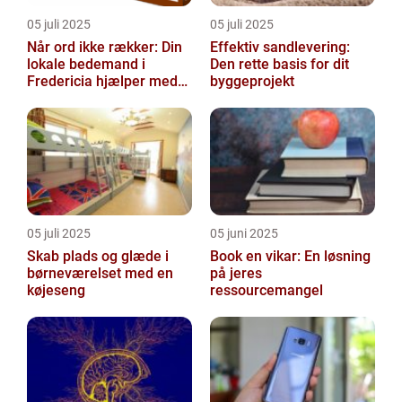
05 juli 2025
05 juli 2025
Når ord ikke rækker: Din
Effektiv sandlevering:
lokale bedemand i
Den rette basis for dit
Fredericia hjælper med
byggeprojekt
at skabe en værdig
afsked
05 juli 2025
05 juni 2025
Skab plads og glæde i
Book en vikar: En løsning
børneværelset med en
på jeres
køjeseng
ressourcemangel