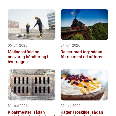
annoncer, der vises på siden. Hvis du ikke
ønsker, at der indsamles oplysninger, bør du
slett...
05 juni 2026
01 juni 2026
Malingsaffald og
Rejser med tog: sådan
ansvarlig håndtering i
får du mest ud af turen
hverdagen
31 maj 2026
02 maj 2026
Kloakmester: sådan
Kager i roskilde: sådan