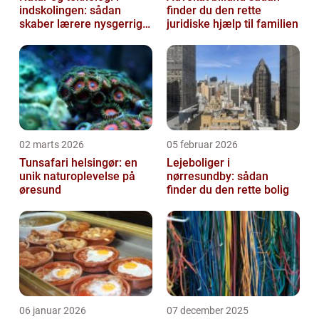
indskolingen: sådan
finder du den rette
skaber lærere nysgerrige
juridiske hjælp til familien
naturfags-elever
02 marts 2026
05 februar 2026
Tunsafari helsingør: en
Lejeboliger i
unik naturoplevelse på
nørresundby: sådan
øresund
finder du den rette bolig
06 januar 2026
07 december 2025