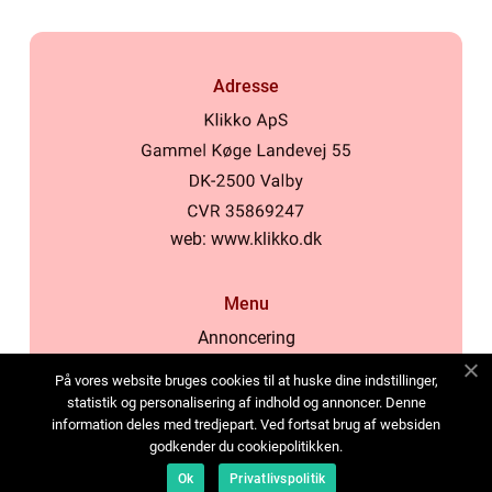
Adresse
web:
www.klikko.dk
Menu
Annoncering
Om os
På vores website bruges cookies til at huske dine indstillinger,
Cookies
statistik og personalisering af indhold og annoncer. Denne
information deles med tredjepart. Ved fortsat brug af websiden
Kontakt os
godkender du cookiepolitikken.
Sitemap
Ok
Privatlivspolitik