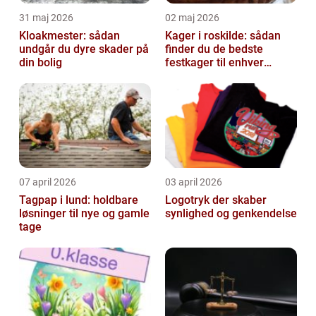
31 maj 2026
02 maj 2026
Kloakmester: sådan
Kager i roskilde: sådan
undgår du dyre skader på
finder du de bedste
din bolig
festkager til enhver
anledning
07 april 2026
03 april 2026
Tagpap i lund: holdbare
Logotryk der skaber
løsninger til nye og gamle
synlighed og genkendelse
tage