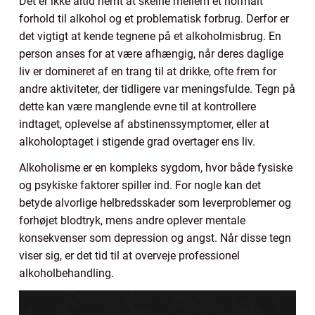
Det er ikke altid nemt at skelne mellem et normalt
forhold til alkohol og et problematisk forbrug. Derfor er
det vigtigt at kende tegnene på et alkoholmisbrug. En
person anses for at være afhængig, når deres daglige
liv er domineret af en trang til at drikke, ofte frem for
andre aktiviteter, der tidligere var meningsfulde. Tegn på
dette kan være manglende evne til at kontrollere
indtaget, oplevelse af abstinenssymptomer, eller at
alkoholoptaget i stigende grad overtager ens liv.
Alkoholisme er en kompleks sygdom, hvor både fysiske
og psykiske faktorer spiller ind. For nogle kan det
betyde alvorlige helbredsskader som leverproblemer og
forhøjet blodtryk, mens andre oplever mentale
konsekvenser som depression og angst. Når disse tegn
viser sig, er det tid til at overveje professionel
alkoholbehandling.