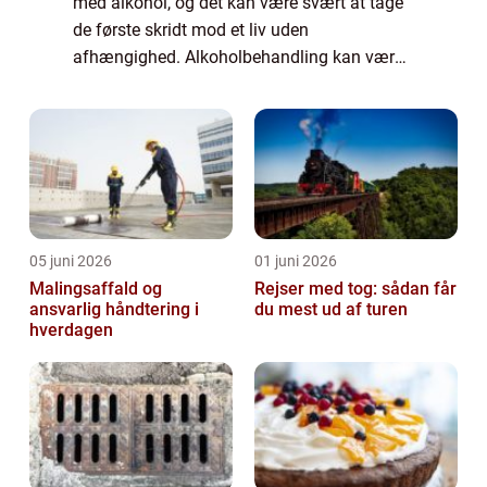
med alkohol, og det kan være svært at tage
de første skridt mod et liv uden
afhængighed. Alkoholbehandling kan være
nøglen til at bryde bindet til alkohol og
genopby...
05 juni 2026
01 juni 2026
Malingsaffald og
Rejser med tog: sådan får
ansvarlig håndtering i
du mest ud af turen
hverdagen