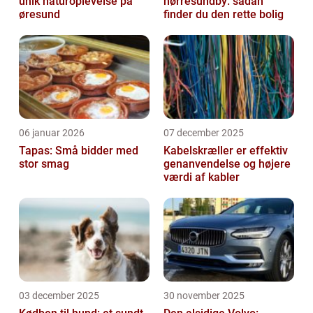
unik naturoplevelse på
nørresundby: sådan
øresund
finder du den rette bolig
06 januar 2026
07 december 2025
Tapas: Små bidder med
Kabelskræller er effektiv
stor smag
genanvendelse og højere
værdi af kabler
03 december 2025
30 november 2025