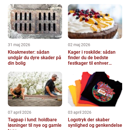
31 maj 2026
02 maj 2026
Kloakmester: sådan
Kager i roskilde: sådan
undgår du dyre skader på
finder du de bedste
din bolig
festkager til enhver
anledning
07 april 2026
03 april 2026
Tagpap i lund: holdbare
Logotryk der skaber
løsninger til nye og gamle
synlighed og genkendelse