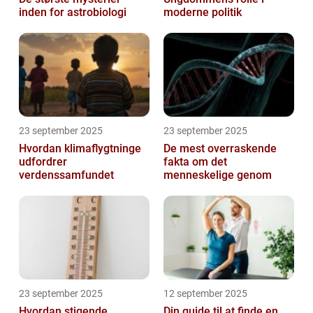
inden for astrobiologi
moderne politik
23 september 2025
23 september 2025
Hvordan klimaflygtninge
De mest overraskende
udfordrer
fakta om det
verdenssamfundet
menneskelige genom
23 september 2025
12 september 2025
Hvordan stigende
Din guide til at finde en