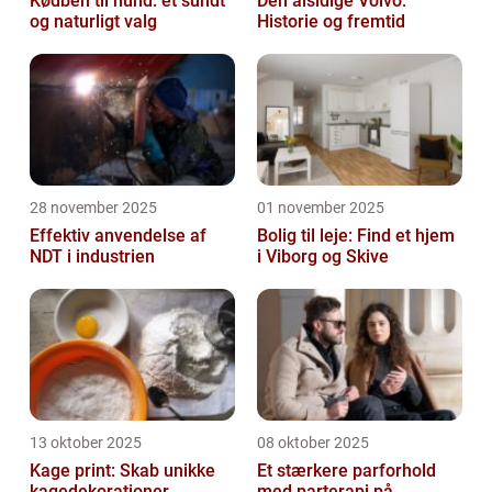
Kødben til hund: et sundt
Den alsidige Volvo:
og naturligt valg
Historie og fremtid
28 november 2025
01 november 2025
Effektiv anvendelse af
Bolig til leje: Find et hjem
NDT i industrien
i Viborg og Skive
13 oktober 2025
08 oktober 2025
Kage print: Skab unikke
Et stærkere parforhold
kagedekorationer
med parterapi på