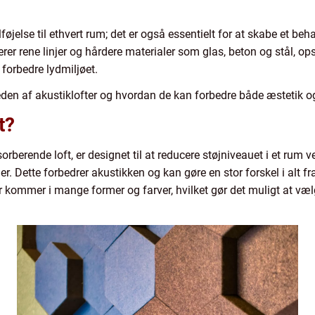
ilføjelse til ethvert rum; det er også essentielt for at skabe et beh
rer rene linjer og hårdere materialer som glas, beton og stål, ops
 forbedre lydmiljøet.
heden af akustiklofter og hvordan de kan forbedre både æstetik og 
t?
rberende loft, er designet til at reducere støjniveauet i et rum v
ader. Dette forbedrer akustikken og kan gøre en stor forskel i alt fr
er kommer i mange former og farver, hvilket gør det muligt at væl