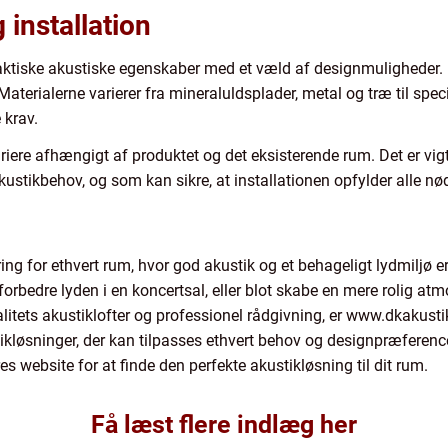
installation
ktiske akustiske egenskaber med et væld af designmuligheder. De
terialerne varierer fra mineraluldsplader, metal og træ til spec
 krav.
variere afhængigt af produktet og det eksisterende rum. Det er vi
ustikbehov, og som kan sikre, at installationen opfylder alle n
ing for ethvert rum, hvor god akustik og et behageligt lydmiljø e
forbedre lyden i en koncertsal, eller blot skabe en mere rolig at
alitets akustiklofter og professionel rådgivning, er www.dkakus
stikløsninger, der kan tilpasses ethvert behov og designpræferenc
es website for at finde den perfekte akustikløsning til dit rum.
Få læst flere indlæg her