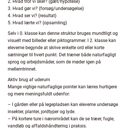
2. Hvad tror vi sker? (gæt/hypotese)
3. Hvad gør vi? (forsøg/undersøgelse)
4. Hvad ser vi? (resultat)
5. Hvad lærte vi? (opsamling)
Selv i 0. klasse kan denne struktur bruges mundtligt og
visuelt med billeder eller piktogrammer. I 2. klasse kan
eleverne begynde at skrive enkelte ord eller korte
sætninger til hvert punkt. Det træner både naturfagligt
sprog og arbejdsmåder, som de møder igen på
mellemtrinnet.
Aktiv brug af uderum
Mange vigtige naturfaglige pointer kan læres hurtigere
og mere meningsfuldt udenfor:
– I gården eller på legepladsen kan eleverne undersøge
insekter, planter, jordtyper og lyde.
– På kortere ture i nærområdet kan de se træer, fugle,
vandløb og affaldshåndtering i praksis.