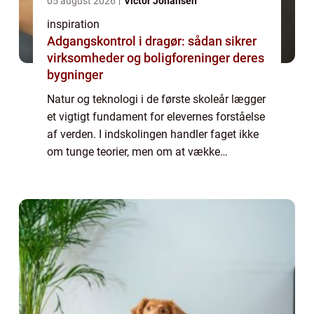
05 august 2026
Victor Johansen
inspiration
Adgangskontrol i dragør: sådan sikrer
virksomheder og boligforeninger deres
bygninger
Natur og teknologi i de første skoleår lægger
et vigtigt fundament for elevernes forståelse
af verden. I indskolingen handler faget ikke
om tunge teorier, men om at vække
nysgerrighed, give konkrete erfaringer og
skabe gode vaner for at undersøge, st...