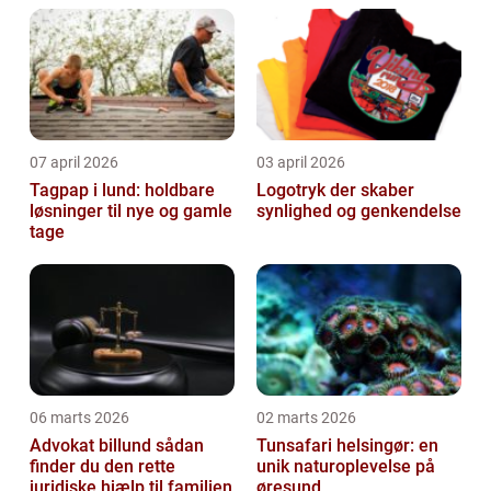
07 april 2026
03 april 2026
Tagpap i lund: holdbare
Logotryk der skaber
løsninger til nye og gamle
synlighed og genkendelse
tage
06 marts 2026
02 marts 2026
Advokat billund sådan
Tunsafari helsingør: en
finder du den rette
unik naturoplevelse på
juridiske hjælp til familien
øresund