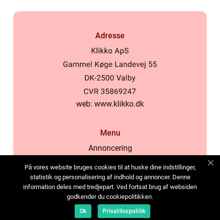
Adresse
web:
www.klikko.dk
Menu
Annoncering
Om os
På vores website bruges cookies til at huske dine indstillinger,
Cookies
statistik og personalisering af indhold og annoncer. Denne
information deles med tredjepart. Ved fortsat brug af websiden
Kontakt os
godkender du cookiepolitikken.
Sitemap
Ok
Privatlivspolitik