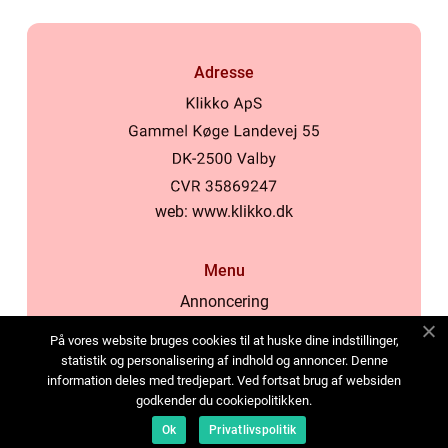
Adresse
web:
www.klikko.dk
Menu
Annoncering
Om os
På vores website bruges cookies til at huske dine indstillinger,
Cookies
statistik og personalisering af indhold og annoncer. Denne
information deles med tredjepart. Ved fortsat brug af websiden
Kontakt os
godkender du cookiepolitikken.
Sitemap
Ok
Privatlivspolitik