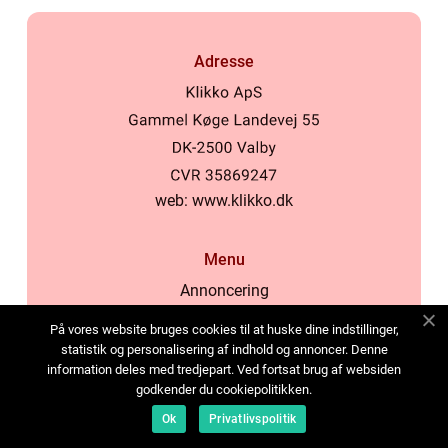
Adresse
web:
www.klikko.dk
Menu
Annoncering
Om os
På vores website bruges cookies til at huske dine indstillinger,
Cookies
statistik og personalisering af indhold og annoncer. Denne
information deles med tredjepart. Ved fortsat brug af websiden
Kontakt os
godkender du cookiepolitikken.
Sitemap
Ok
Privatlivspolitik