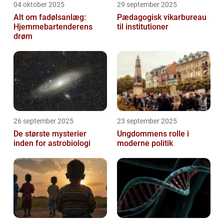
04 oktober 2025
29 september 2025
Alt om fadølsanlæg:
Pædagogisk vikarbureau
Hjemmebartenderens
til institutioner
drøm
26 september 2025
23 september 2025
De største mysterier
Ungdommens rolle i
inden for astrobiologi
moderne politik