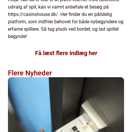
udvalg af spil, kan vi varmt anbefale et besøg på
https://casinohouse.dk/. Her finder du en pålidelig
platform, som indfrier behovet for både nybegyndere og
erfarne spillere. Så tag plads ved bordet, og lad spillet
begynde!
Få læst flere indlæg her
Flere Nyheder