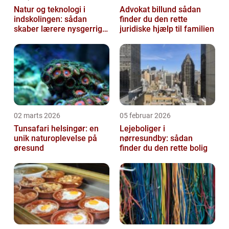
Natur og teknologi i
Advokat billund sådan
indskolingen: sådan
finder du den rette
skaber lærere nysgerrige
juridiske hjælp til familien
naturfags-elever
02 marts 2026
05 februar 2026
Tunsafari helsingør: en
Lejeboliger i
unik naturoplevelse på
nørresundby: sådan
øresund
finder du den rette bolig