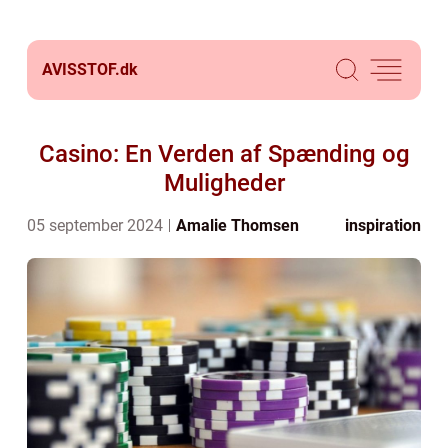
AVISSTOF.
dk
Casino: En Verden af Spænding og
Muligheder
05 september 2024
Amalie Thomsen
inspiration