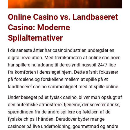
Online Casino vs. Landbaseret
Casino: Moderne
Spilalternativer
I de seneste årtier har casinoindustrien undergået en
digital revolution. Med fremkomsten af online casinoer
har spillere nu adgang til deres yndlingsspil 24/7 lige
fra komforten i deres eget hjem. Dette afsnit fokuserer
på fordelene og forskellene mellem at spille på et
landbaseret casino sammenlignet med at spille online.
Under besøget på et fysisk casino, bliver man opslugt af
den autentiske atmosfære: tjenerne, der serverer drinks,
spændingen fra de andre spillere og følelsen af de
fysiske chips i hånden. Derudover byder mange
casinoer på live underholdning, gourmetmad og andre