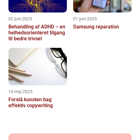
02 juni 2025
01 juni 2025
Behandling af ADHD – en
Samsung reparation
helhedsorienteret tilgang
til bedre trivsel
16 maj 2025
Forstå kunsten bag
effektiv copywriting