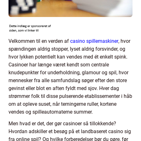
Velkommen til en verden af
casino spillemaskiner
, hvor
spændingen aldrig stopper, lyset aldrig forsvinder, og
hvor lykken potentielt kan vendes med ét enkelt spink.
Casinoer har længe været kendt som centrale
knudepunkter for underholdning, glamour og spil, hvor
mennesker fra alle samfundslag søger efter den store
gevinst eller blot en aften fyldt med sjov. Hver dag
strømmer folk til disse pulserende etablissementer i håb
om at opleve suset, når terningerne ruller, kortene
vendes og spilleautomaterne summer.
Men hvad er det, der gør casinoer så tillokkende?
Hvordan adskiller et besøg på et landbaseret casino sig
fra online spil? Og hvilke forberedelser bør du gøre, før