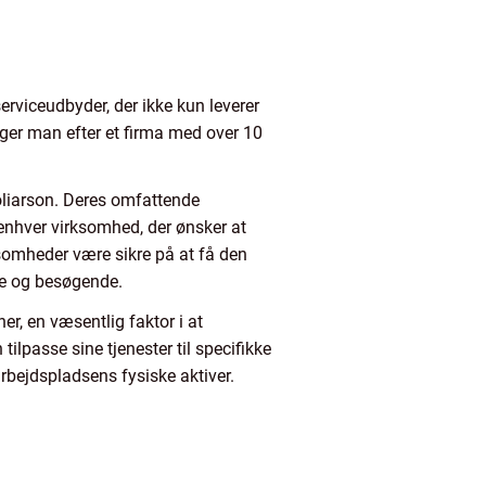
erviceudbyder, der ikke kun leverer
øger man efter et firma med over 10
oliarson. Deres omfattende
r enhver virksomhed, der ønsker at
ksomheder være sikre på at få den
re og besøgende.
er, en væsentlig faktor i at
ilpasse sine tjenester til specifikke
arbejdspladsens fysiske aktiver.