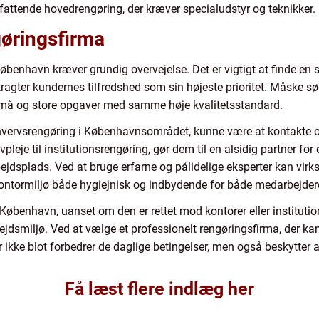
fattende hovedrengøring, der kræver specialudstyr og teknikker.
gøringsfirma
København kræver grundig overvejelse. Det er vigtigt at finde en s
ragter kundernes tilfredshed som sin højeste prioritet. Måske s
 små og store opgaver med samme høje kvalitetsstandard.
rhvervsrengøring i Københavnsområdet, kunne være at kontakte 
vpleje til institutionsrengøring, gør dem til en alsidig partner fo
ejdsplads. Ved at bruge erfarne og pålidelige eksperter kan vir
 kontormiljø både hygiejnisk og indbydende for både medarbejde
København, uanset om den er rettet mod kontorer eller institution
jdsmiljø. Ved at vælge et professionelt rengøringsfirma, der kan t
r ikke blot forbedrer de daglige betingelser, men også beskytter 
Få læst flere indlæg her