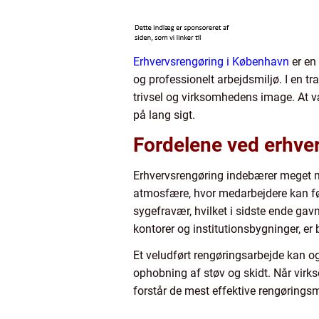
Erhvervsrengøring i København
er en 
og professionelt arbejdsmiljø. I en t
trivsel og virksomhedens image. At væ
på lang sigt.
Fordelene ved erhve
Erhvervsrengøring indebærer meget m
atmosfære, hvor medarbejdere kan føl
sygefravær, hvilket i sidste ende gav
kontorer og institutionsbygninger, er
Et veludført rengøringsarbejde kan o
ophobning af støv og skidt. Når virk
forstår de mest effektive rengørings