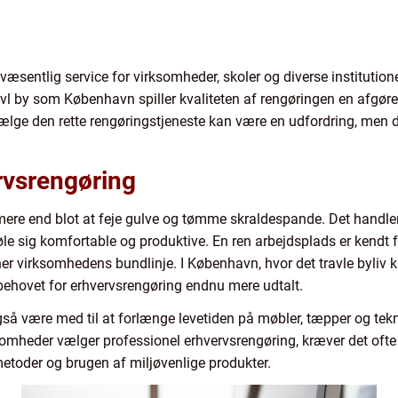
væsentlig service for virksomheder, skoler og diverse institution
ravl by som København spiller kvaliteten af rengøringen en afgø
lge den rette rengøringstjeneste kan være en udfordring, men det
rvsrengøring
ere end blot at feje gulve og tømme skraldespande. Det handler
e sig komfortable og produktive. En ren arbejdsplads er kendt 
ner virksomhedens bundlinje. I København, hvor det travle byliv ka
 behovet for erhvervsrengøring endnu mere udtalt.
gså være med til at forlænge levetiden på møbler, tæpper og tekn
somheder vælger professionel erhvervsrengøring, kræver det ofte
metoder og brugen af miljøvenlige produkter.