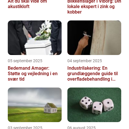
Alt du skal vide om
Blikkenslager i Viborg: Din
akustikloft
lokale ekspert i zink og
kobber
05 september 2025
04 september 2025
Bedemand Amager:
Industrilakering: En
Støtte og vejledning i en
grundlæggende guide til
svær tid
overfladebehandling i
industrien
03 september 2025
06 august 2025