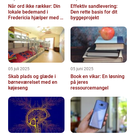
Når ord ikke rækker: Din
Effektiv sandlevering:
lokale bedemand i
Den rette basis for dit
Fredericia hjælper med at
byggeprojekt
skabe en værdig afsked
05 juli 2025
05 juni 2025
Skab plads og glæde i
Book en vikar: En løsning
børneværelset med en
på jeres
køjeseng
ressourcemangel