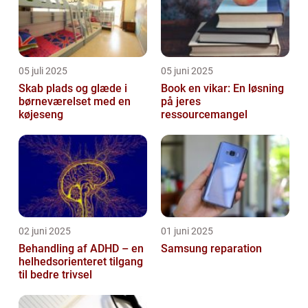
05 juli 2025
05 juni 2025
Skab plads og glæde i
Book en vikar: En løsning
børneværelset med en
på jeres
køjeseng
ressourcemangel
02 juni 2025
01 juni 2025
Behandling af ADHD – en
Samsung reparation
helhedsorienteret tilgang
til bedre trivsel