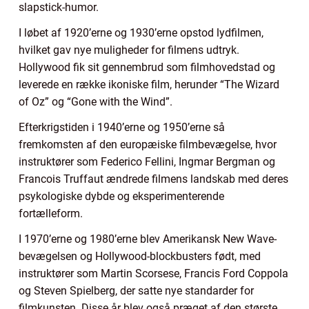
slapstick-humor.
I løbet af 1920’erne og 1930’erne opstod lydfilmen,
hvilket gav nye muligheder for filmens udtryk.
Hollywood fik sit gennembrud som filmhovedstad og
leverede en række ikoniske film, herunder “The Wizard
of Oz” og “Gone with the Wind”.
Efterkrigstiden i 1940’erne og 1950’erne så
fremkomsten af den europæiske filmbevægelse, hvor
instruktører som Federico Fellini, Ingmar Bergman og
Francois Truffaut ændrede filmens landskab med deres
psykologiske dybde og eksperimenterende
fortælleform.
I 1970’erne og 1980’erne blev Amerikansk New Wave-
bevægelsen og Hollywood-blockbusters født, med
instruktører som Martin Scorsese, Francis Ford Coppola
og Steven Spielberg, der satte nye standarder for
filmkunsten. Disse år blev også præget af den største