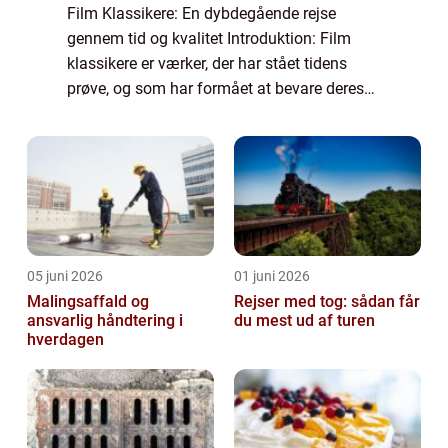
Film Klassikere: En dybdegående rejse
gennem tid og kvalitet Introduktion: Film
klassikere er værker, der har stået tidens
prøve, og som har formået at bevare deres
relevans og betydning gennem årtier og
generationer. De er de ældste og mest
indflyde...
05 juni 2026
01 juni 2026
Malingsaffald og
Rejser med tog: sådan får
ansvarlig håndtering i
du mest ud af turen
hverdagen