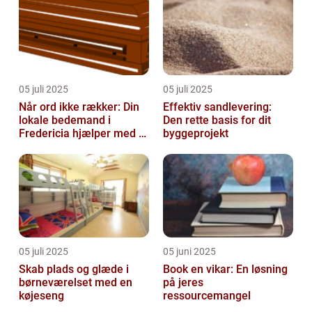
05 juli 2025
05 juli 2025
Når ord ikke rækker: Din
Effektiv sandlevering:
lokale bedemand i
Den rette basis for dit
Fredericia hjælper med at
byggeprojekt
skabe en værdig afsked
05 juli 2025
05 juni 2025
Skab plads og glæde i
Book en vikar: En løsning
børneværelset med en
på jeres
køjeseng
ressourcemangel