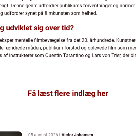
eligt. Denne genre udfordrer publikums forventninger og normer 
 og udfordrer synet på filmkunsten som helhed.
g udviklet sig over tid?
en eksperimentelle filmbevægelse fra det 20. århundrede. Kunstn
 der ændrede måden, publikum forstod og oplevede film som medie
s af instruktører som Quentin Tarantino og Lars von Trier, der b
Få læst flere indlæg her
05 august 2026
Victor Johansen