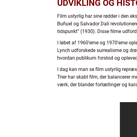
UDVIKLING OG HIST
Film ustyrlig har sine rødder i den 
Buñuel og Salvador Dalí revolutioner
tidspunkt” (1930). Disse filme udfor
I løbet af 1960’erne og 1970’erne opl
Lynch udforskede surrealisme og drø
hvordan publikum forstod og opleve
I dag kan man se film ustyrlig repræs
Trier har skabt film, der balancerer 
værk, der blander fortællinger og karak