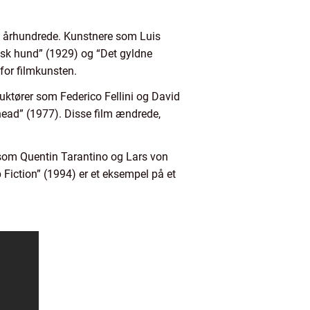
0. århundrede. Kunstnere som Luis
isk hund” (1929) og “Det gyldne
for filmkunsten.
ruktører som Federico Fellini og David
ead” (1977). Disse film ændrede,
r som Quentin Tarantino og Lars von
 Fiction” (1994) er et eksempel på et