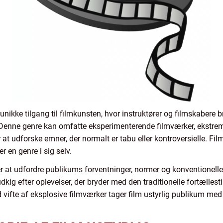
n unikke tilgang til filmkunsten, hvor instruktører og filmskabere
Denne genre kan omfatte eksperimenterende filmværker, ekstremt 
er at udforske emner, der normalt er tabu eller kontroversielle. F
er en genre i sig selv.
r at udfordre publikums forventninger, normer og konventionelle f
å udkig efter oplevelser, der bryder med den traditionelle fortælles
ifte af eksplosive filmværker tager film ustyrlig publikum med på