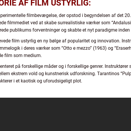
ORIE AF FILM USTYRLIG:
eksperimentelle filmbevægelse, der opstod i begyndelsen af det 2
ede filmmediet ved at skabe surrealistiske værker som “Andalus
drede publikums forventninger og skabte et nyt paradigme inden 
evede film ustyrlig en ny bølge af popularitet og innovation. Inst
mmelogik i deres værker som “Otto e mezzo” (1963) og “Eraserh
de film som medium.
enteret på forskellige måder og i forskellige genrer. Instruktøre
mellem ekstrem vold og kunstnerisk udforskning. Tarantinos “Pulp
terer i et kaotisk og uforudsigeligt plot.