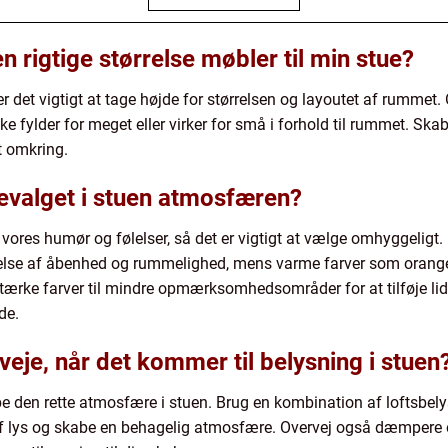
 rigtige størrelse møbler til min stue?
er det vigtigt at tage højde for størrelsen og layoutet af rummet.
ke fylder for meget eller virker for små i forhold til rummet. Ska
t omkring.
evalget i stuen atmosfæren?
 vores humør og følelser, så det er vigtigt at vælge omhyggeligt.
ølelse af åbenhed og rummelighed, mens varme farver som orang
rke farver til mindre opmærksomhedsområder for at tilføje lidt 
de.
rveje, når det kommer til belysning i stuen
be den rette atmosfære i stuen. Brug en kombination af loftsbe
 af lys og skabe en behagelig atmosfære. Overvej også dæmpere 