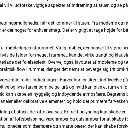
kel vil vi udforske vigtige aspekter af indretning af stuen og se
ndretningsmuligheder, når det kommer til stuen. Fra moderne og m
er, er der noget for enhver smag. Det er vigtigt at tage højde for 
e er møbleringen af rummet. Vælg møbler, der passer til størrelsen
is de fylder for meget i rummet, kan det virke trangt og klaust
erlade det følelsesløst. Overvej også layoutet af møblerne og tæ
t praktisk flow i rummet, der gør det nemt at bevæge sig frit omkr
æsentlig rolle i indretningen. Farver har en stærk indflydelse på
tive og lyse farver som beige, grå og hvid kan give et rum en f
d kan skabe en hyggelig og indbydende atmosfære. Begræns bru
r eller dekorative elementer, og hold det primære farveskem
dretning af stuen, der ofte overses. Korrekt belysning kan skabe
ion af loftsbelysning, væglamper og gulvlamper for at skabe fo
uligheder som dæmpere og smarte pærer, der kan skabe forskelli