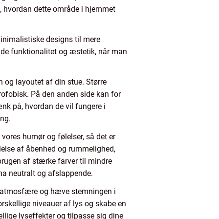
 på, hvordan dette område i hjemmet
inimalistiske designs til mere
både funktionalitet og æstetik, når man
 og layoutet af din stue. Større
rofobisk. På den anden side kan for
nk på, hvordan de vil fungere i
ing.
 vores humør og følelser, så det er
ølelse af åbenhed og rummelighed,
gen af stærke farver til mindre
a neutralt og afslappende.
 en atmosfære og hæve stemningen i
rskellige niveauer af lys og skabe en
ge lyseffekter og tilpasse sig dine