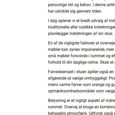
personlige stil og behov. I denne arti
har udviklet sig gennem tiden.
I dag oplever vi et bredt udvalg af i
traditionelle eller rustikke indretning
planlægger indretningen af sin stue.
En af de vigtigste faktorer at overvej
møbler kan synes imponerende, men hv
små møbler forsvinde i rummet og eft
forhold til din daglige rutine. Skab e
Farveskemaet i stuen spiller også en v
afgørende at vælge omhyggeligt. Posi
mens varme farver som orange og gul
opmærksomhedsområder som vægpanele
Belysning er et vigtigt aspekt af in
rummet. Overvej at bruge en kombinat
behagelig atmosfære. Udforsk også m