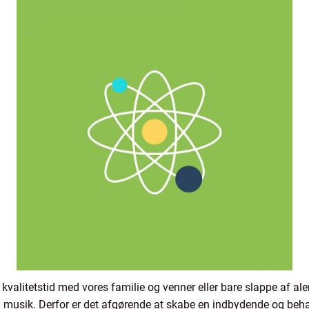
nge kvalitetstid med vores familie og venner eller bare slappe af a
 til musik. Derfor er det afgørende at skabe en indbydende og beh