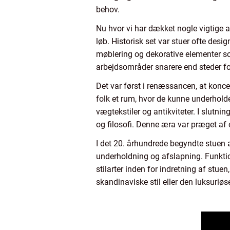
behov.
Nu hvor vi har dækket nogle vigtige a
løb. Historisk set var stuer ofte desi
møblering og dekorative elementer so
arbejdsområder snarere end steder fo
Det var først i renæssancen, at kon
folk et rum, hvor de kunne underhold
vægtekstiler og antikviteter. I slutni
og filosofi. Denne æra var præget af o
I det 20. århundrede begyndte stuen 
underholdning og afslapning. Funktion
stilarter inden for indretning af stue
skandinaviske stil eller den luksuriøse