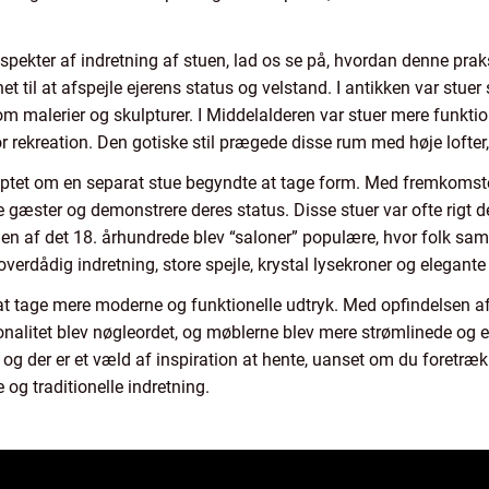
spekter af indretning af stuen, lad os se på, hvordan denne prak
gnet til at afspejle ejerens status og velstand. I antikken var stu
m malerier og skulpturer. I Middelalderen var stuer mere funktio
r rekreation. Den gotiske stil prægede disse rum med høje lofter
ceptet om en separat stue begyndte at tage form. Med fremkomst
e gæster og demonstrere deres status. Disse stuer var ofte rigt 
ngen af det 18. århundrede blev “saloner” populære, hvor folk saml
verdådig indretning, store spejle, krystal lysekroner og elegante
at tage mere moderne og funktionelle udtryk. Med opfindelsen af 
alitet blev nøgleordet, og møblerne blev mere strømlinede og enk
n, og der er et væld af inspiration at hente, uanset om du foretr
 og traditionelle indretning.