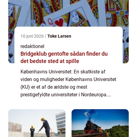
10 juni 2026
Toke Larsen
redaktionel
Bridgeklub gentofte sådan finder du
det bedste sted at spille
Københavns Universitet: En skatkiste af
viden og muligheder Københavns Universitet
(KU) er et af de ældste og mest
prestigefyldte universiteter i Nordeuropa.
Med sin beliggenhed i hjertet af København
og etablering tilbage i 1479 har KU en lang
og ri...