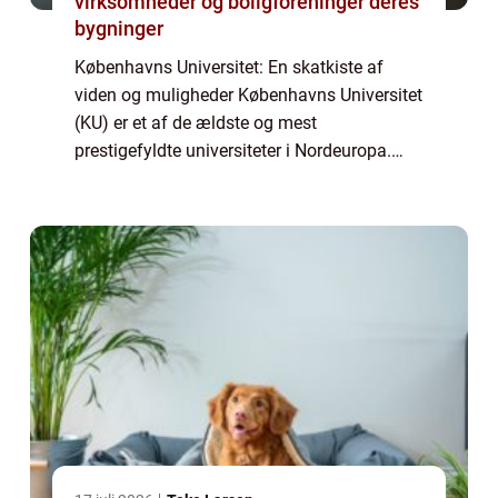
virksomheder og boligforeninger deres
bygninger
Københavns Universitet: En skatkiste af
viden og muligheder Københavns Universitet
(KU) er et af de ældste og mest
prestigefyldte universiteter i Nordeuropa.
Med sin beliggenhed i hjertet af København
og etablering tilbage i 1479 har KU en lang
og ri...