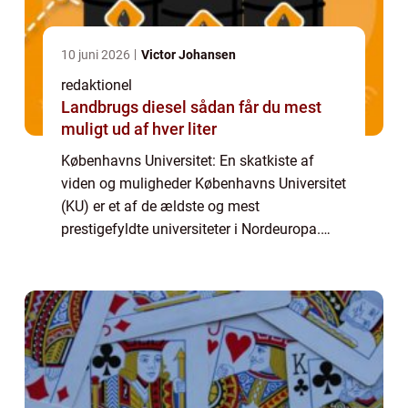
10 juni 2026
Victor Johansen
redaktionel
Landbrugs diesel sådan får du mest
muligt ud af hver liter
Københavns Universitet: En skatkiste af
viden og muligheder Københavns Universitet
(KU) er et af de ældste og mest
prestigefyldte universiteter i Nordeuropa.
Med sin beliggenhed i hjertet af København
og etablering tilbage i 1479 har KU en lang
og ri...