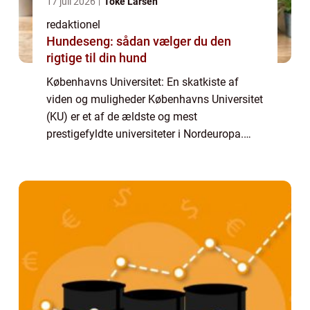
17 juli 2026
Toke Larsen
redaktionel
Hundeseng: sådan vælger du den
rigtige til din hund
Københavns Universitet: En skatkiste af
viden og muligheder Københavns Universitet
(KU) er et af de ældste og mest
prestigefyldte universiteter i Nordeuropa.
Med sin beliggenhed i hjertet af København
og etablering tilbage i 1479 har KU en lang
og ri...