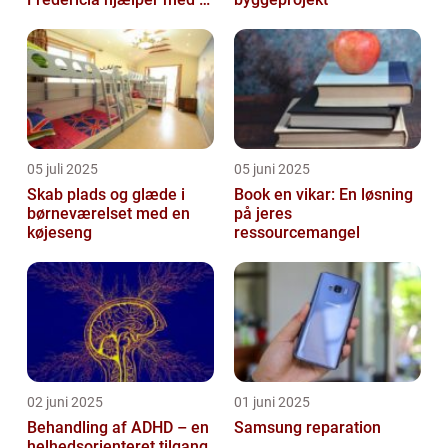
skabe en værdig afsked
05 juli 2025
05 juni 2025
Skab plads og glæde i
Book en vikar: En løsning
børneværelset med en
på jeres
køjeseng
ressourcemangel
02 juni 2025
01 juni 2025
Behandling af ADHD – en
Samsung reparation
helhedsorienteret tilgang