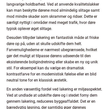
langvarige holdbarhed. Ved at anvende kvalitetslakker
kan man beskytte dørene mod almindelig slitage samt
mod mindre skader som skrammer og ridser. Dette er
særligt nyttigt i områder med meget trafik, hvor døre
typisk oplever øget slitage.
Desuden tilbyder lakering en fantastisk måde at friske
døre op på, uden at skulle udskifte dem helt.
Farvemulighederne er nærmest ubegrænsede, hvilket
gør det muligt at tilpasse dørens udseende til den
eksisterende boligindretning eller skabe en ny og unik
stil. For eksempel kan du vælge en dramatisk
kontrastfarve for en modernistisk følelse eller en blid
neutral tone for en klassisk æstetik.
En anden væsentlig fordel ved lakering er miljøaspektet.
Ved at undlade at udskifte døre og i stedet forny dem
gennem lakering, reduceres byggeaffaldet. Det er en
bæredygtig løsning, der samtidig øger dørenes