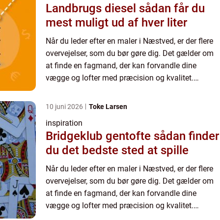
Landbrugs diesel sådan får du
mest muligt ud af hver liter
Når du leder efter en maler i Næstved, er der flere
overvejelser, som du bør gøre dig. Det gælder om
at finde en fagmand, der kan forvandle dine
vægge og lofter med præcision og kvalitet.
Malerarbejde er mere end bare at påføre farve; det
er en kunst...
10 juni 2026
Toke Larsen
inspiration
Bridgeklub gentofte sådan finder
du det bedste sted at spille
Når du leder efter en maler i Næstved, er der flere
overvejelser, som du bør gøre dig. Det gælder om
at finde en fagmand, der kan forvandle dine
vægge og lofter med præcision og kvalitet.
Malerarbejde er mere end bare at påføre farve; det