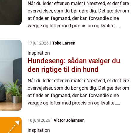
Når du leder efter en maler i Næstved, er der flere
overvejelser, som du bør gøre dig. Det gælder om
at finde en fagmand, der kan forvandle dine
vægge og lofter med præcision og kvalitet.
Malerarbejde er mere end bare at påføre farve; det
er en kunst...
17 juli 2026
Toke Larsen
inspiration
Hundeseng: sådan vælger du
den rigtige til din hund
Når du leder efter en maler i Næstved, er der flere
overvejelser, som du bør gøre dig. Det gælder om
at finde en fagmand, der kan forvandle dine
vægge og lofter med præcision og kvalitet.
Malerarbejde er mere end bare at påføre farve; det
er en kunst...
10 juni 2026
Victor Johansen
inspiration