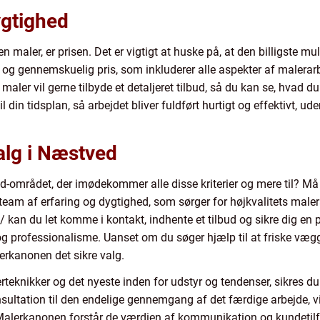
ygtighed
en maler, er prisen. Det er vigtigt at huske på, at den billigste m
 og gennemskuelig pris, som inkluderer alle aspekter af malerarbe
maler vil gerne tilbyde et detaljeret tilbud, så du kan se, hvad du
til din tidsplan, så arbejdet bliver fuldført hurtigt og effektivt,
alg i Næstved
d-området, der imødekommer alle disse kriterier og mere til? M
 team af erfaring og dygtighed, som sørger for højkvalitets mal
an du let komme i kontakt, indhente et tilbud og sikre dig en par
 professionalisme. Uanset om du søger hjælp til at friske vægge
erkanonen det sikre valg.
rteknikker og det nyeste inden for udstyr og tendenser, sikres d
nsultation til den endelige gennemgang af det færdige arbejde, vil
Malerkanonen forstår de værdien af kommunikation og kundetilfr