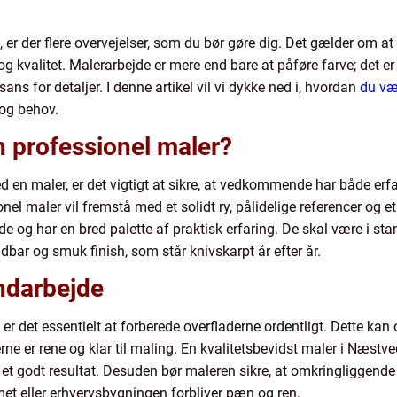
, er der flere overvejelser, som du bør gøre dig. Det gælder om a
 kvalitet. Malerarbejde er mere end bare at påføre farve; det er
ans for detaljer. I denne artikel vil vi dykke ned i, hvordan
du væ
 og behov.
 professionel maler?
 en maler, er det vigtigt at sikre, at vedkommende har både erfa
nel maler vil fremstå med et solidt ry, pålidelige referencer og et g
g har en bred palette af praktisk erfaring. De skal være i stand 
dbar og smuk finish, som står knivskarpt år efter år.
ndarbejde
r det essentielt at forberede overfladerne ordentligt. Dette kan o
rne er rene og klar til maling. En kvalitetsbevidst maler i Næstv
 et godt resultat. Desuden bør maleren sikre, at omkringliggend
t eller erhvervsbygningen forbliver pæn og ren.