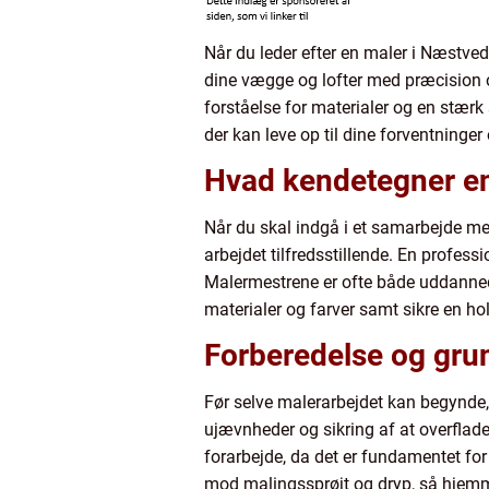
Når du leder efter en maler i Næstved
dine vægge og lofter med præcision og
forståelse for materialer og en stærk s
der kan leve op til dine forventninger
Hvad kendetegner en
Når du skal indgå i et samarbejde med
arbejdet tilfredsstillende. En professio
Malermestrene er ofte både uddannede o
materialer og farver samt sikre en hol
Forberedelse og gru
Før selve malerarbejdet kan begynde, e
ujævnheder og sikring af at overflade
forarbejde, da det er fundamentet for
mod malingssprøjt og dryp, så hjemme