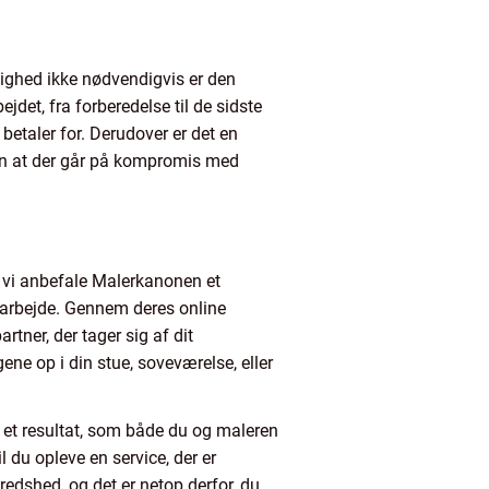
ulighed ikke nødvendigvis er den
jdet, fra forberedelse til de sidste
 betaler for. Derudover er det en
 uden at der går på kompromis med
å vi anbefale Malerkanonen et
erarbejde. Gennem deres online
tner, der tager sig af dit
ne op i din stue, soveværelse, eller
u et resultat, som både du og maleren
 du opleve en service, der er
edshed, og det er netop derfor, du