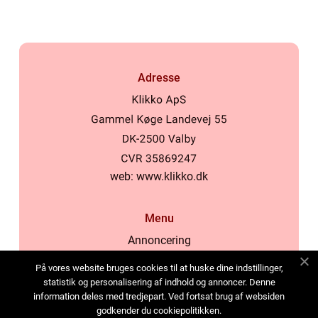
Adresse
web:
www.klikko.dk
Menu
Annoncering
Om os
På vores website bruges cookies til at huske dine indstillinger,
Cookies
statistik og personalisering af indhold og annoncer. Denne
information deles med tredjepart. Ved fortsat brug af websiden
Kontakt os
godkender du cookiepolitikken.
Sitemap