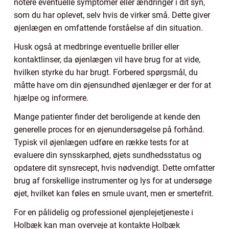
notere eventuelle symptomer eller ændringer i dit syn,
som du har oplevet, selv hvis de virker små. Dette giver
øjenlægen en omfattende forståelse af din situation.
Husk også at medbringe eventuelle briller eller
kontaktlinser, da øjenlægen vil have brug for at vide,
hvilken styrke du har brugt. Forbered spørgsmål, du
måtte have om din øjensundhed øjenlæger er der for at
hjælpe og informere.
Mange patienter finder det beroligende at kende den
generelle proces for en øjenundersøgelse på forhånd.
Typisk vil øjenlægen udføre en række tests for at
evaluere din synsskarphed, øjets sundhedsstatus og
opdatere dit synsrecept, hvis nødvendigt. Dette omfatter
brug af forskellige instrumenter og lys for at undersøge
øjet, hvilket kan føles en smule uvant, men er smertefrit.
For en pålidelig og professionel øjenplejetjeneste i
Holbæk kan man overveje at kontakte Holbæk