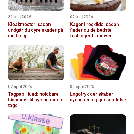
31 maj 2026
02 maj 2026
Kloakmester: sådan
Kager i roskilde: sådan
undgår du dyre skader på
finder du de bedste
din bolig
festkager til enhver
anledning
07 april 2026
03 april 2026
Tagpap i lund: holdbare
Logotryk der skaber
løsninger til nye og gamle
synlighed og genkendelse
tage