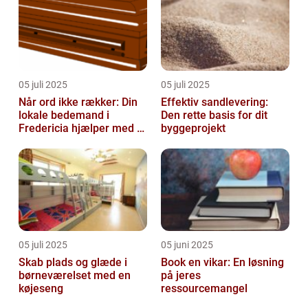
05 juli 2025
05 juli 2025
Når ord ikke rækker: Din
Effektiv sandlevering:
lokale bedemand i
Den rette basis for dit
Fredericia hjælper med at
byggeprojekt
skabe en værdig afsked
05 juli 2025
05 juni 2025
Skab plads og glæde i
Book en vikar: En løsning
børneværelset med en
på jeres
køjeseng
ressourcemangel