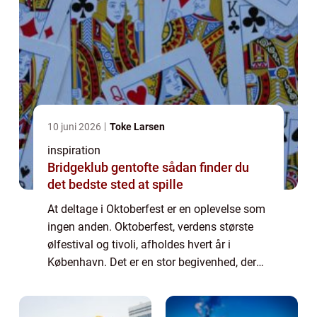
10 juni 2026
Toke Larsen
inspiration
Bridgeklub gentofte sådan finder du
det bedste sted at spille
At deltage i Oktoberfest er en oplevelse som
ingen anden. Oktoberfest, verdens største
ølfestival og tivoli, afholdes hvert år i
København. Det er en stor begivenhed, der
tiltrækker millioner af besøgende hvert år –
men med lidt forberedelse og...