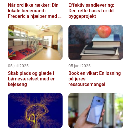
Når ord ikke rækker: Din
Effektiv sandlevering:
lokale bedemand i
Den rette basis for dit
Fredericia hjælper med at
byggeprojekt
skabe en værdig afsked
05 juli 2025
05 juni 2025
Skab plads og glæde i
Book en vikar: En løsning
børneværelset med en
på jeres
køjeseng
ressourcemangel