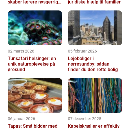
skaber lærere nysgerrige
juridiske hjælp til familien
naturfags-elever
02 marts 2026
05 februar 2026
Tunsafari helsingør: en
Lejeboliger i
unik naturoplevelse på
nørresundby: sådan
øresund
finder du den rette bolig
06 januar 2026
07 december 2025
Tapas: Små bidder med
Kabelskræller er effektiv