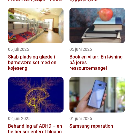
skabe en værdig afsked
05 juli 2025
05 juni 2025
Skab plads og glæde i
Book en vikar: En løsning
børneværelset med en
på jeres
køjeseng
ressourcemangel
02 juni 2025
01 juni 2025
Behandling af ADHD – en
Samsung reparation
helhedsorienteret tilgang