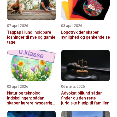
07 april 2026
03 april 2026
Tagpap i lund: holdbare
Logotryk der skaber
løsninger til nye og gamle
synlighed og genkendelse
tage
02 april 2026
06 marts 2026
Natur og teknologi i
Advokat billund sådan
indskolingen: sådan
finder du den rette
skaber lærere nysgerrige
juridiske hjælp til familien
naturfags-elever