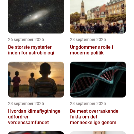
26 september 2025
23 september 2025
De største mysterier
Ungdommens rolle i
inden for astrobiologi
moderne politik
23 september 2025
23 september 2025
Hvordan klimaflygtninge
De mest overraskende
udfordrer
fakta om det
verdenssamfundet
menneskelige genom