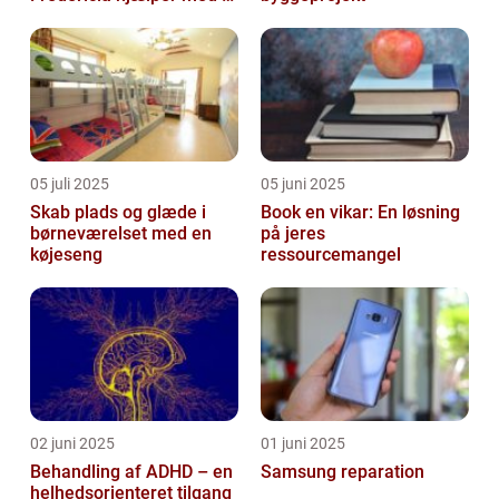
skabe en værdig afsked
05 juli 2025
05 juni 2025
Skab plads og glæde i
Book en vikar: En løsning
børneværelset med en
på jeres
køjeseng
ressourcemangel
02 juni 2025
01 juni 2025
Behandling af ADHD – en
Samsung reparation
helhedsorienteret tilgang