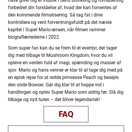
have givet dig et indblik i dens udvikling og forhåbentlig
forbedret din forståelse af, hvad der kan forventes af
den kommende filmatisering. Så tag fat i dine
kontrollere og vent forventningsfuldt på det næste
kapitel i Super Mario-æraen, når filmen rammer
biograflærrederne i 2022.
Som super fan kan du se frem til et eventyr, der tager
dig med tilbage til Mushroom Kingdom, hvor du vil
opleve en verden fuld af magi, spænding og masser af
sjov. Mario og hans venner er klar til at tage dig med på
en episk rejse for at redde prinsesse Peach og besejre
den onde Bowser. Gør dig klar til at hoppe ind i
handlingen og oplev Super Mario som aldrig før. Slå dig
tilbage og nyd turen – det bliver legendarisk!
FAQ