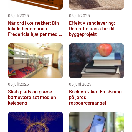
05 juli 2025
05 juli 2025
Når ord ikke rækker: Din
Effektiv sandlevering:
lokale bedemand i
Den rette basis for dit
Fredericia hjælper med at
byggeprojekt
skabe en værdig afsked
05 juli 2025
05 juni 2025
Skab plads og glæde i
Book en vikar: En løsning
børneværelset med en
på jeres
køjeseng
ressourcemangel