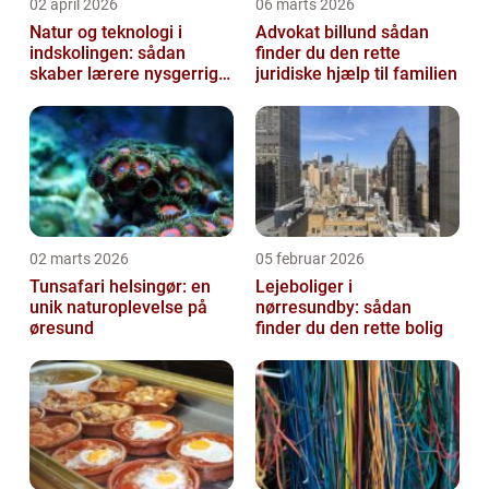
02 april 2026
06 marts 2026
Natur og teknologi i
Advokat billund sådan
indskolingen: sådan
finder du den rette
skaber lærere nysgerrige
juridiske hjælp til familien
naturfags-elever
02 marts 2026
05 februar 2026
Tunsafari helsingør: en
Lejeboliger i
unik naturoplevelse på
nørresundby: sådan
øresund
finder du den rette bolig