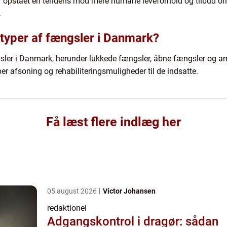
r er opstået en tendens mod mere humane leveforhold og tilbud 
.
 typer af fængsler i Danmark?
ngsler i Danmark, herunder lukkede fængsler, åbne fængsler og ar
yper afsoning og rehabiliteringsmuligheder til de indsatte.
Få læst flere indlæg her
05 august 2026
Victor Johansen
redaktionel
Adgangskontrol i dragør: sådan