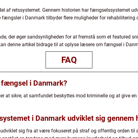
l af retssystemet. Gennem historien har fængselssystemet udvikl
 fængsler i Danmark tilbyder flere muligheder for rehabilitering 
åde, der øger sandsynligheden for at fremstå som et featured sn
 kan denne artikel bidrage til at oplyse læsere om fængsel i Dan
FAQ
 fængsel i Danmark?
 at sikre, at samfundet beskyttes mod kriminelle og at give en
ystemet i Danmark udviklet sig gennem h
iklet sig fra at være fokuseret på straf og offentlig orden til 