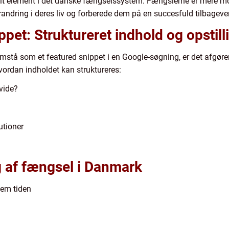
tralt element i det danske fængselssystem. Fængslerne er mere mo
forandring i deres liv og forberede dem på en succesfuld tilbagev
ippet: Struktureret indhold og opstill
mstå som et featured snippet i en Google-søgning, er det afgørend
vordan indholdet kan struktureres:
vide?
utioner
ng af fængsel i Danmark
nem tiden