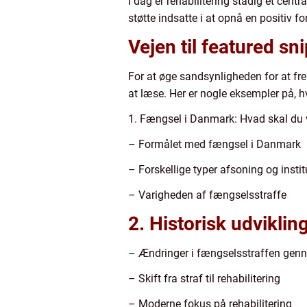
I dag er rehabilitering stadig et cen
støtte indsatte i at opnå en positiv 
Vejen til featured sn
For at øge sandsynligheden for at fre
at læse. Her er nogle eksempler på, h
1. Fængsel i Danmark: Hvad skal du 
– Formålet med fængsel i Danmark
– Forskellige typer afsoning og instit
– Varigheden af fængselsstraffe
2. Historisk udvikli
– Ændringer i fængselsstraffen gen
– Skift fra straf til rehabilitering
– Moderne fokus på rehabilitering