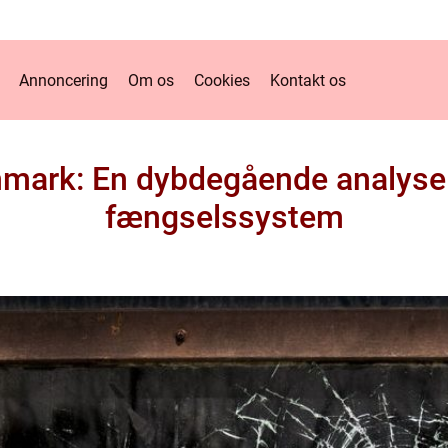
Annoncering
Om os
Cookies
Kontakt os
nmark: En dybdegående analyse 
fængselssystem