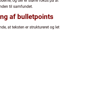
derne, og der er større fokus på at
enden til samfundet.
ing af bulletpoints
e, at teksten er struktureret og let