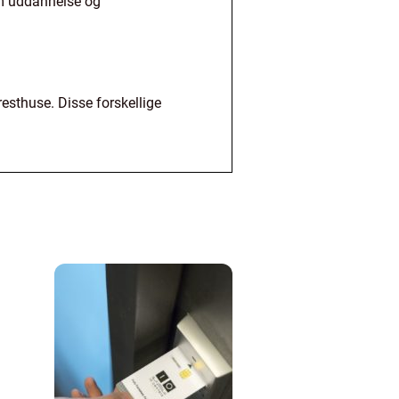
om uddannelse og
resthuse. Disse forskellige