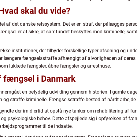
Hvad skal du vide?
 af det danske retssystem. Det er en straf, der pålægges person
fængsel er at sikre, at samfundet beskyttes mod kriminelle, sam
ke institutioner, der tilbyder forskellige typer afsoning og unde
ler længere fængselsstraffe afhængigt af alvorligheden af deres 
såsom lukkede fængsler, åbne fængsler og arresthuse.
af fængsel i Danmark
nemgået en betydelig udvikling gennem historien. I gamle dag
n og straffe kriminelle. Fængselsstraffe bestod af hårdt arbejde 
yndte der imidlertid at opstå nye tanker om rehabilitering af fang
og psykologiske behov. Dette afspejlede sig i opførelsen af f
arbejdsprogrammer til de indsatte.