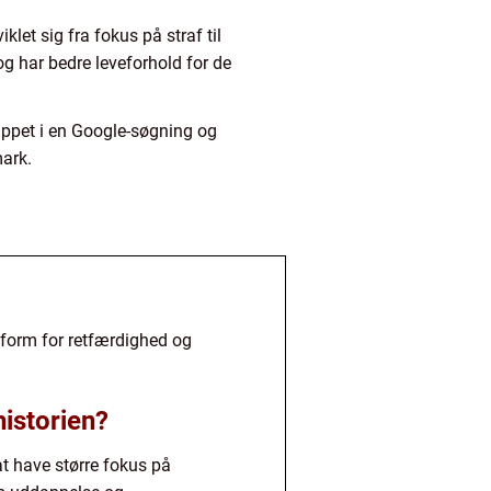
et sig fra fokus på straf til
og har bedre leveforhold for de
ippet i en Google-søgning og
mark.
 form for retfærdighed og
istorien?
at have større fokus på