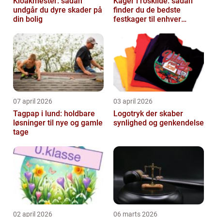
Kloakmester: sådan
Kager i roskilde: sådan
undgår du dyre skader på
finder du de bedste
din bolig
festkager til enhver
anledning
07 april 2026
03 april 2026
Tagpap i lund: holdbare
Logotryk der skaber
løsninger til nye og gamle
synlighed og genkendelse
tage
02 april 2026
06 marts 2026