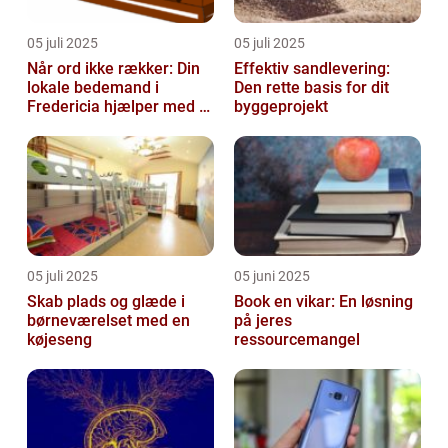
05 juli 2025
05 juli 2025
Når ord ikke rækker: Din
Effektiv sandlevering:
lokale bedemand i
Den rette basis for dit
Fredericia hjælper med at
byggeprojekt
skabe en værdig afsked
05 juli 2025
05 juni 2025
Skab plads og glæde i
Book en vikar: En løsning
børneværelset med en
på jeres
køjeseng
ressourcemangel