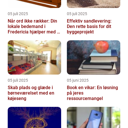
05 juli 2025
05 juli 2025
Når ord ikke rækker: Din
Effektiv sandlevering:
lokale bedemand i
Den rette basis for dit
Fredericia hjælper med at
byggeprojekt
skabe en værdig afsked
05 juli 2025
05 juni 2025
Skab plads og glæde i
Book en vikar: En løsning
børneværelset med en
på jeres
køjeseng
ressourcemangel